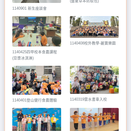
(盛夏草本防蚊包)
1140901 新生座談會
1140408校外教學-麗寶樂園
1140425四甲校本食農課程
(豆漿冰淇淋)
1140319雲水書車入校
1140401登山健行食農體驗