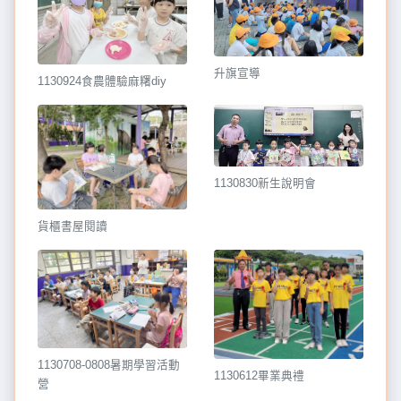
升旗宣導
1130924食農體驗麻糬diy
1130830新生說明會
貨櫃書屋閱讀
1130708-0808暑期學習活動
1130612畢業典禮
營