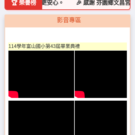
內用，無接觸更安心。
🏆 榮譽榜
🎉 感謝 芬園鄉文昌宮捐助
影音專區
114學年富山國小第43屆畢業典禮