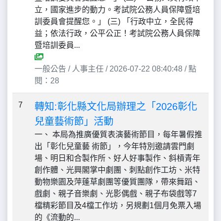
立，國家進步的動力。考試院公務人員保障暨培
訓委員會提醒您。」 (三) 「行政中立，全民得
益；依法行政，公平公正！考試院公務人員保障
暨培訓委員...
一般公告 / 人事主任 / 2026-07-22 08:40:48 / 點
閱：28
7
轉知:彰化縣文化局辦理之「2026彰化
兒童藝術節」活動
一、 本局為推廣優質表演藝術節目，每年暑假推
出「彰化兒童藝 術節」，今年特別邀請雲門劇
場、明日和合製作所、好人好事製作、斜槓青年
創作體、光興閣掌中劇團、刺點創作工坊、米特
動物樂園及萍蓬草劇團等優質團隊，帶來舞蹈、
戲劇、親子音樂劇、光影偶戲、親子布袋戲等7
檔精彩節目及4檔工作坊，另規劃1個月免票入場
的《流動的...