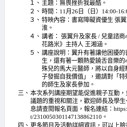
１、
主題：無畏挫折我最酷。
２、
時間：11月26日（日）14:00-16:
３、
特映內容：書寫障礙資優生 張翼升
淮。
４、
講者： 張翼升及家長 / 兒童諮商
花路米》主持人 王湘涵。
５、
講座說明：翼升有著讓他困擾的
生，還有著一顆熱愛饒舌音樂的
殊兒的馬大元醫師，將以自身經
子發掘自我價值」，邀請對「特
的師生及家長參加。
三、
本次系列講座期望能促進親子互動，
議題的重視和關注，歡迎師長及學生
息請查閱報名頁面，報名連結：https://www
t/2310050301147138862110。
四、
更多節目及活動詳細資訊，可以上臉