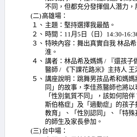
不同，但都充分發揮個人潛力，
(二)
高雄場：
１、
主題：堅持選擇我最酷。
２、
時間：11月5日（日）14:30-16:3
３、
特映內容：舞出真實自我 林品希 
淮。
４、
講者：林品希及媽媽 / 『還孩子
醫師 / 《下課花路米》主持人 
５、
講座說明：跳舞男孩品希和媽媽
同」的故事，李佳燕醫師也將以
「性別氣質不同」，該如何陪伴
斯伯格症」及「過動症」的孩子
教育」、「性別認同」、「特殊
的師生及家長參加。
(三)
台中場：