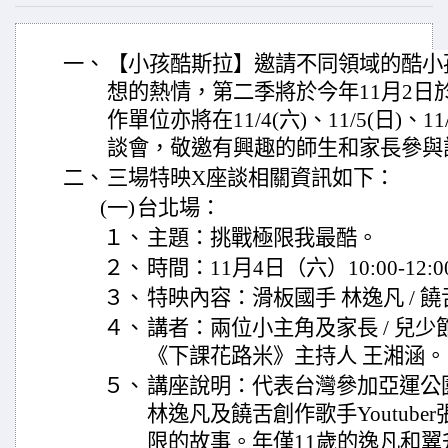
一、
【小孩酷斯拉】邀請不同領域的酷小
想的熱情，第二季將於今年11月2日於公
作單位亦將在11/4(六)、11/5(日)、1
談會，敬邀有興趣的師生和家長參與
二、
三場特映X座談相關資訊如下：
(一)
台北場：
１、
主題：挑戰極限我最酷。
２、
時間：11月4日（六）10:00-12:0
３、
特映內容：滑板國手 林逸凡 / 
４、
講者：兩位小主角及家長 / 兒少節
《下課花路米》主持人 王湘涵。
５、
講座說明：代表台灣參加亞運公
林逸凡及饒舌創作歌手Youtub
限的故事。年僅11歲的逸凡和