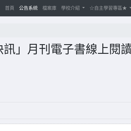
(current)
首頁
公告系統
檔案庫
學校介紹
☆自主學習專區★
文快訊」月刊電子書線上閱