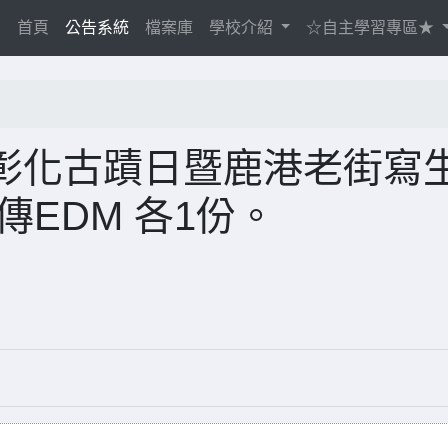
(current)
首頁
公告系統
檔案庫
學校介紹
☆自主學習專區★
彰化古蹟日暨鹿港老街寫
傳EDM 各1份。