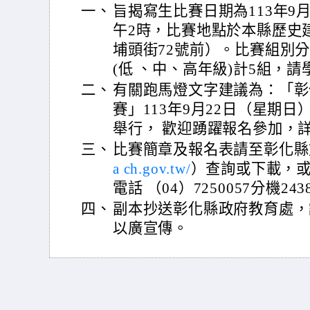
一、
旨揭寫生比賽日期為113年9
午2時，比賽地點於本縣歷史
埔頭街72號前）。比賽組別
(低 、中、高年級)計5組，
二、
有關跑馬燈文字建議為：「彰
賽」113年9月22日（星期
舉行， 歡迎踴躍報名參加，
三、
比賽簡章及報名表請至彰化縣
a ch.gov.tw/
）查詢或下載，
電話 （04）7250057分機243
四、
副本抄送彰化縣政府教育處，
以廣宣傳。