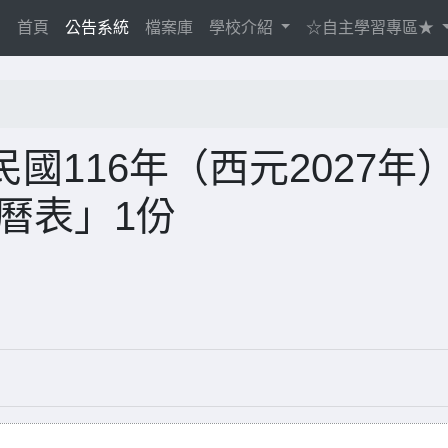
(current)
首頁
公告系統
檔案庫
學校介紹
☆自主學習專區★
國116年（西元2027年
曆表」1份