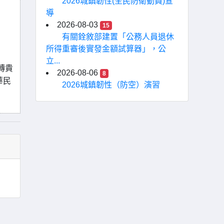
2026城鎮韌性(全民防衛動員)宣
導
2026-08-03
15
有關銓敘部建置「公務人員退休
所得重審後實發金額試算器」，公
立...
轉貴
2026-08-06
8
華民
2026城鎮韌性（防空）演習