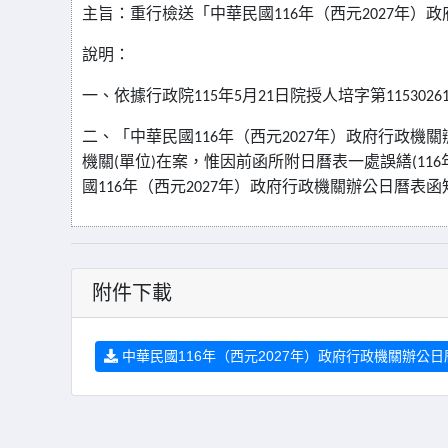
主旨：重行檢送「中華民國
116
年（西元
2027
年）政
說明：
一、依據行政院
115
年
5
月
21
日院授人培字第
1153026
二、「中華民國
116
年（西元
2027
年）政府行政機關
機關
(
單位
)
在案，惟因前函所附日曆表一處誤繕
(116
國
116
年（西元
2027
年）政府行政機關辦公日曆表函
附件下載
中華民國116年（西元2027年）政府行政機關辦公日曆