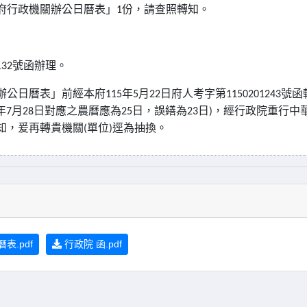
府行政機關辦公日曆表」
1
份，請查照轉知。
132
號函辦理。
辦公日曆表」前經本府
115
年
5
月
22
日府人考字第
1150201243
號函
年
7
月
28
日對應之農曆應為
25
日，誤繕為
23
日
)
，經行政院重行中
知，爰再轉貴機關
(
單位
)
逕為抽換。
表.pdf
行政院 函.pdf