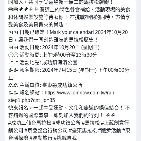
同加入，共同享受這場獨一無二的馬拉松體驗！
🍔🍔🍹🍹🎉🎉 賽道上的特色餐食補給、活動現場的美食
和休閒娛樂設施等待著你！ 在挑戰極限的同時，盡情享
受美食及美景帶來的樂趣！
📅📅 日期已確定！Mark your calendar! 2024年10月20
日，讓我們一同創造難忘的馬拉松歷史！
📅📅 活動日期: 2024年10月20日 (星期日)
🕒🕒 活動時間: 上午5時00分至13時30分
📍📍 活動地點: 成功鎮海濱公園
📝📝 報名期限: 2024年7月15日 (星期一) 下午00時00分
止
🎪🎪 主辦單位: 臺東縣成功鎮公所
📝📝 報名網站：https://www.joinnow.com.tw/run-
step1.php?cnt_id=85
快來報名，一起享受運動、文化和旅遊的絕佳結合！ 不
容錯過的國際盛事，即刻加入我們的行列！ 🎉🎉
#成功三仙台馬拉松 #成功鎮公所 #馬拉松 #上葳創意行
銷公司 #京亞整合行銷公司 #臺東馬拉松 #跑步活動 #東
台灣探險 #運動旅行 #挑戰自我