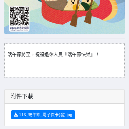
端午節將至，祝福退休人員『端午節快樂』！
附件下載
113_端午節_電子賀卡(發).jpg